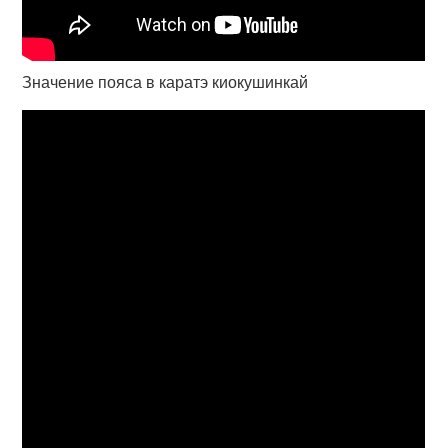
Значение пояса в каратэ киокушинкай