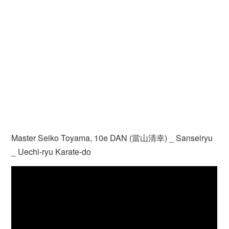
Master Seiko Toyama, 10e DAN (當山清幸) _ Sanseiryu
_ Uechi-ryu Karate-do