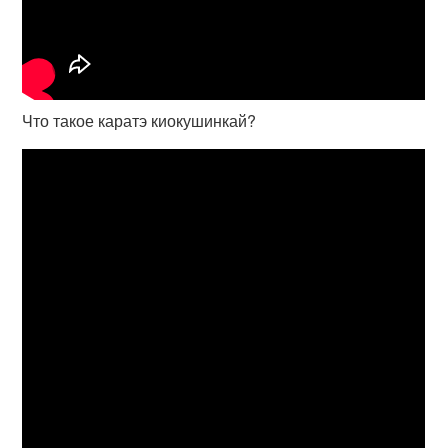
Что такое каратэ киокушинкай?