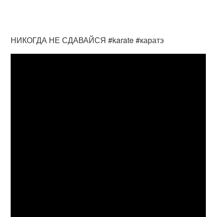
НИКОГДА НЕ СДАВАЙСЯ #karate #каратэ