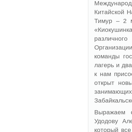
Международн
Китайской Н
Тимур – 2 
«Киокушинка
различног
Организац
команды гос
лагерь и дв
к нам присо
открыт новы
занимающихс
Забайкальск
Выражаем о
Удодову Але
который все