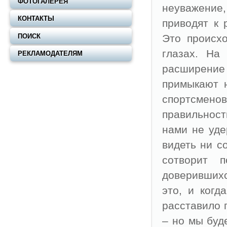
ФОТОГАЛЕРЕЯ
неуважение,
КОНТАКТЫ
приводят к 
ПОИСК
Это происхо
глазах. На
РЕКЛАМОДАТЕЛЯМ
расширение
примыкают н
спортсмен
правильност
нами не уд
видеть ни с
сотворит 
доверивших
это, и ког
расставило 
– но мы буд