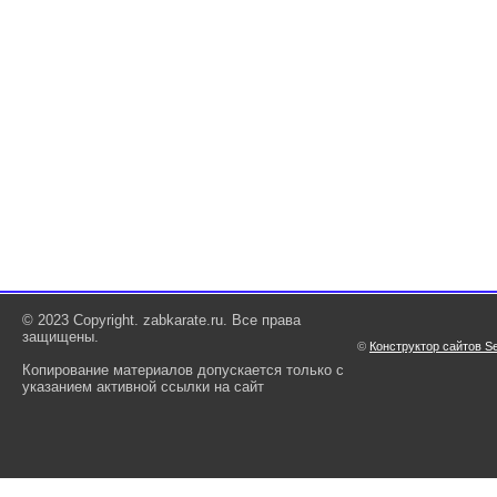
© 2023 Copyright. zabkarate.ru. Все права
защищены.
©
Конструктор сайтов S
Копирование материалов допускается только с
указанием активной ссылки на сайт