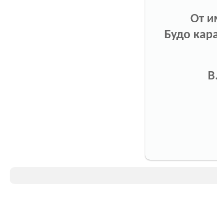
От и
Будо кар
В