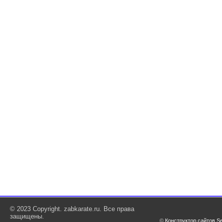
© 2023 Copyright. zabkarate.ru. Все права
защищены.
©
Конструктор сайтов S