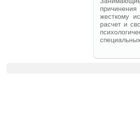
Занимающи
причинения 
жесткому и
расчет и св
психологич
специальных