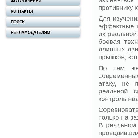
ФОТОГАЛЕРЕЯ
противнику к
КОНТАКТЫ
Для изучени
ПОИСК
эффектные н
РЕКЛАМОДАТЕЛЯМ
их реальной
боевая тех
длинных дви
прыжков, хот
По тем же
современных
атаку, не 
реальной с
контроль на
Соревноват
только на з
В реальном 
проводивших