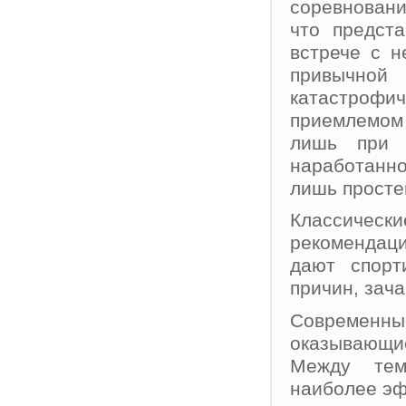
соревновани
что предст
встрече с н
привычной
катастрофич
приемлемом 
лишь при у
наработанно
лишь просте
Классичес
рекомендаци
дают спорт
причин, зач
Современны
оказывающи
Между тем
наиболее эф