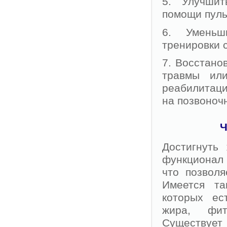
5. Улучшит
помощи пуль
6. Уменьш
тренировки 
7. Восстано
травмы или
реабилитаци
на позвоноч
Ч
Достигнуть
функционал 
что позвол
Имеется та
которых ес
жира, фит
Существует