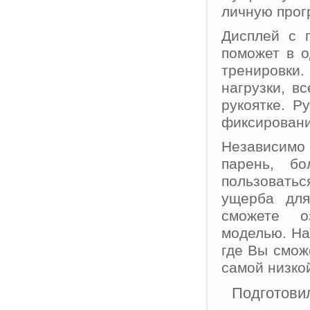
личную прог
Дисплей с 
поможет в о
тренировки
нагрузки, в
рукоятке. Р
фиксировани
Независимо 
парень, б
пользовать
ущерба для
сможете о
моделью. На
где Вы смож
самой низко
Подготовил