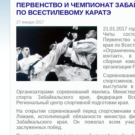
ПЕРВЕНСТВО И ЧЕМПИОНАТ ЗАБА
ПО ВСЕСТИЛЕВОМУ КАРАТЭ
21.01.2017 го
Читы сост
Первенство 
края по Всес
«Ограничен
контакт», в
сборная ком
организации 
Соревнова
спортсменов, 
выступали в
Организаторами соревнований явились Министер
спорта Забайкальского края, федерация Все
Региональный центр спортивной подготовки края.
На открытии соревнований перед спортсменами 
Ломаев, исполняющий обязанности министра фи
Забайкальского края. Он пожелал всем уча
заслуженных побед.