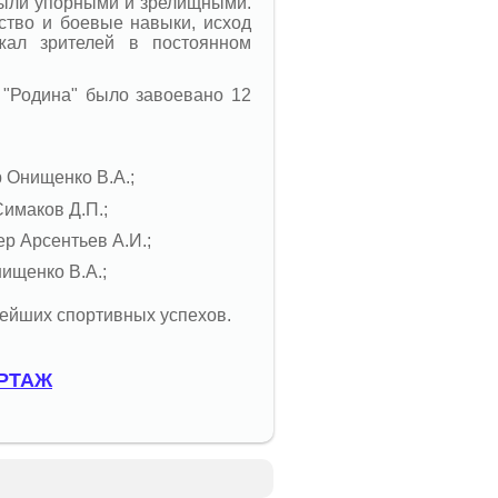
были упорными и зрелищными.
ство и боевые навыки, исход
жал зрителей в постоянном
"Родина" было завоевано 12
р Онищенко В.А.;
Симаков Д.П.;
ер Арсентьев А.И.;
нищенко В.А.;
нейших спортивных успехов.
РТАЖ