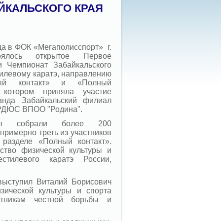
ЙКАЛЬСКОГО КРАЯ
да в ФОК «Мегаполисспорт» г.
оялось открытое Первое
и Чемпионат Забайкальского
тилевому каратэ, направлению
ный контакт» и «Полный
 котором приняла участие
анда Забайкальский филиал
РДЮС ВПОО "Родина".
ния собрали более 200
примерно треть из участников
 разделе «Полный контакт».
ство физической культуры и
стилевого каратэ России,
выступил Виталий Борисович
зической культуры и спорта
стникам честной борьбы и