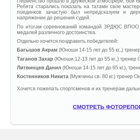
Первенство прошло в дружеской атмосфере, бои 
Ребята старались показать на татами свое мастер
поединков зачастую был непредсказуем и дер
напряжении до решения судей.
По итогам соревнований командой ЗРДЮС ВПОО 
медалей различного достоинства.
Отдельно хочется поздравить победителей:
Багышов Акрам
(Юноши 14-15 лет до 55 кг.,) трене
Таганов Захар
(Юноши 12-13 лет до 55 кг.,) тренер 
Литвинцев Данил
(Юноши 14-15 лет до 65 кг.), трен
Костенников Никита
(Мужчины св. 80 кг.) тренер О
Хочется пожелать спортсменов и их тренерам даль
СМОТРЕТЬ ФОТОРЕПО