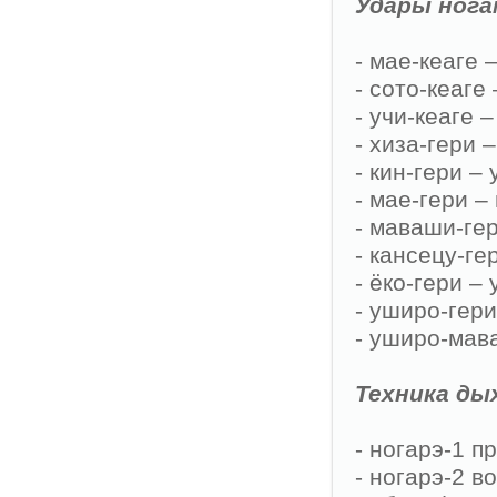
Удары нога
- мае-кеаге 
- сото-кеаге
- учи-кеаге 
- хиза-гери 
- кин-гери – 
- мае-гери –
- маваши-гер
- кансецу-ге
- ёко-гери –
- уширо-гери
- уширо-мава
Техника дых
- ногарэ-1 
- ногарэ-2 