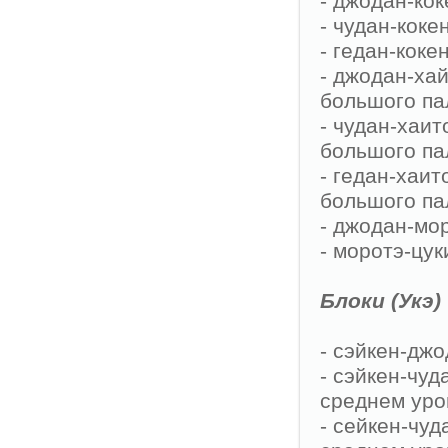
- джодан-кок
- чудан-коке
- гедан-коке
- джодан-ха
большого па
- чудан-хаит
большого па
- гедан-хаит
большого па
- джодан-мор
- моротэ-цук
Блоки (Укэ)
- сэйкен-джо
- сэйкен-чуд
среднем уро
- сейкен-чуд