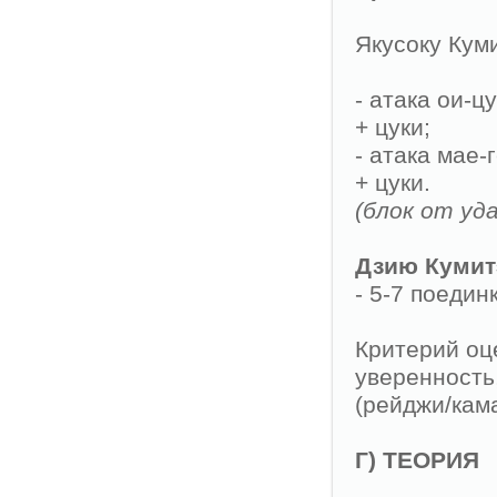
Якусоку Куми
- атака ои-ц
+ цуки;
- атака мае
+ цуки.
(блок от уд
Дзию Кумит
- 5-7 поедин
Критерий оце
уверенность,
(рейджи/кама
Г) ТЕОРИЯ