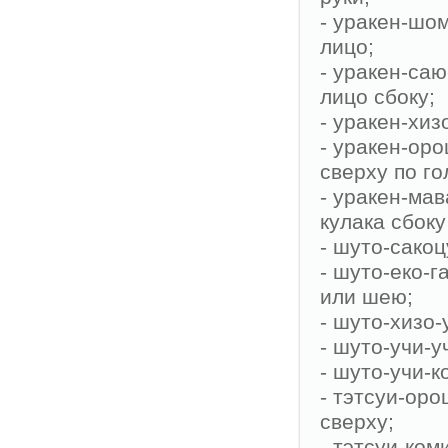
- уракен-шо
лицо;
- уракен-саю
лицо сбоку;
- уракен-хиз
- уракен-оро
сверху по го
- уракен-ма
кулака сбоку
- шуто-сакоц
- шуто-еко-г
или шею;
- шуто-хизо-
- шуто-учи-у
- шуто-учи-к
- тэтсуи-оро
сверху;
- тэтсуи-ком