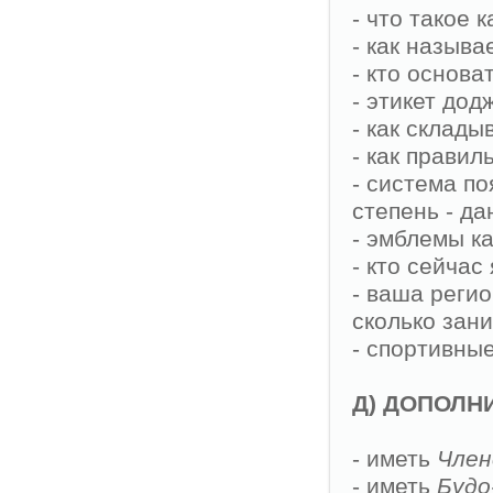
- что такое к
- как называ
- кто основа
- этикет дод
- как склады
- как правил
- система по
степень - да
- эмблемы ка
- кто сейчас
- ваша реги
сколько зан
- спортивные
Д) ДОПОЛН
- иметь
Член
- иметь
Будо