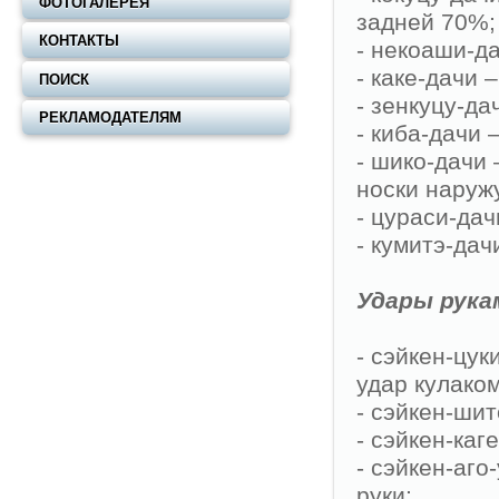
ФОТОГАЛЕРЕЯ
задней 70%;
КОНТАКТЫ
- некоаши-д
- каке-дачи 
ПОИСК
- зенкуцу-да
РЕКЛАМОДАТЕЛЯМ
- киба-дачи 
- шико-дачи 
носки наруж
- цураси-дач
- кумитэ-дач
Удары рукам
- сэйкен-цук
удар кулаком
- сэйкен-шит
- сэйкен-каг
- сэйкен-аго
руки;