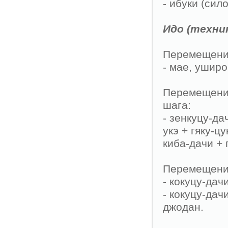
- ибуки (си
Идо (техни
Перемещения
- мае, уширо
Перемещения 
шага:
- зенкуцу-да
укэ + гяку-цу
киба-дачи + 
Перемещения
- кокуцу-дач
- кокуцу-дач
джодан.