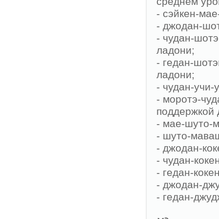
среднем уро
- сэйкен-мае
- джодан-шо
- чудан-шот
ладони;
- гедан-шот
ладони;
- чудан-учи-
- моротэ-чуд
поддержкой 
- мае-шуто-м
- шуто-маваш
- джодан-кок
- чудан-коке
- гедан-коке
- джодан-дж
- гедан-джу