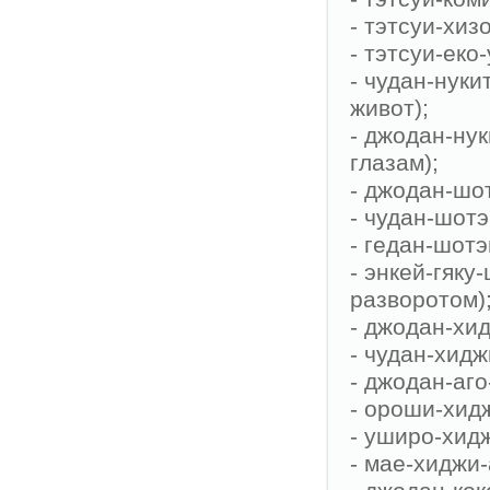
- тэтсуи-хиз
- тэтсуи-еко
- чудан-нуки
живот);
- джодан-нук
глазам);
- джодан-шо
- чудан-шотэ
- гедан-шотэ
- энкей-гяку
разворотом)
- джодан-хид
- чудан-хидж
- джодан-аго
- ороши-хидж
- уширо-хидж
- мае-хиджи-