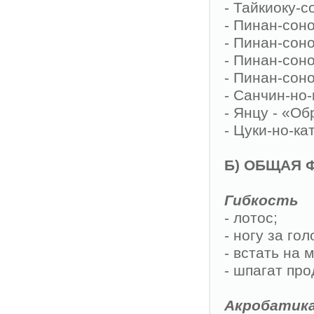
- Тайкиоку-с
- Пинан-сон
- Пинан-соно
- Пинан-соно
- Пинан-соно
- Санчин-но-
- Янцу - «Об
- Цуки-но-ка
Б) ОБЩАЯ 
Гибкость
- лотос;
- ногу за гол
- встать на 
- шпагат пр
Акробатик