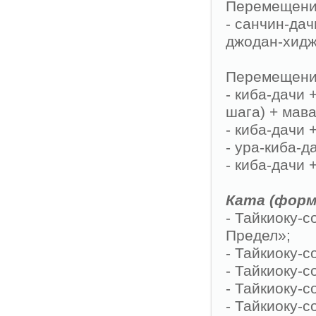
Перемещения
- санчин-дач
джодан-хидж
Перемещение
- киба-дачи 
шага) + мава
- киба-дачи 
- ура-киба-д
- киба-дачи +
Ката (форм
- Тайкиоку-
Предел»;
- Тайкиоку-с
- Тайкиоку-с
- Тайкиоку-с
- Тайкиоку-с