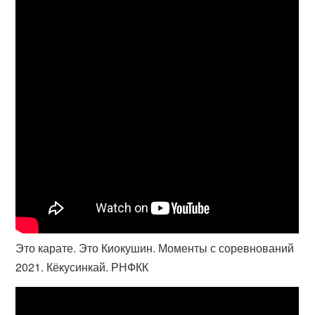
Это карате. Это Киокушин. Моменты с соревнований
2021. Кёкусинкай. РНФКК