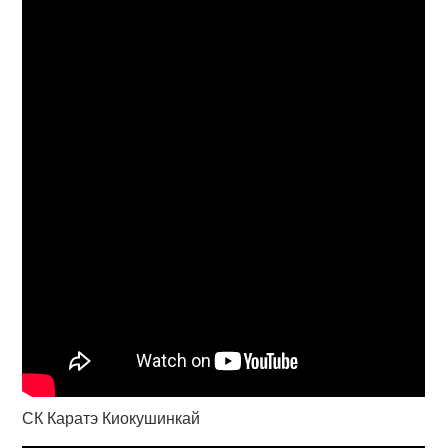
СК Каратэ Киокушинкай