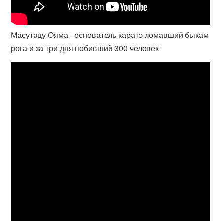
Масутацу Ояма - основатель каратэ ломавший быкам
рога и за три дня побивший 300 человек