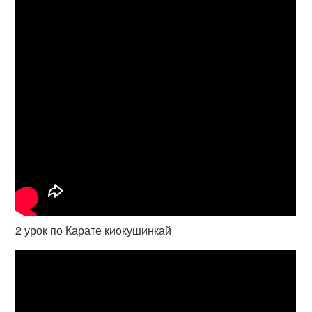
2 урок по Карате киокушинкай